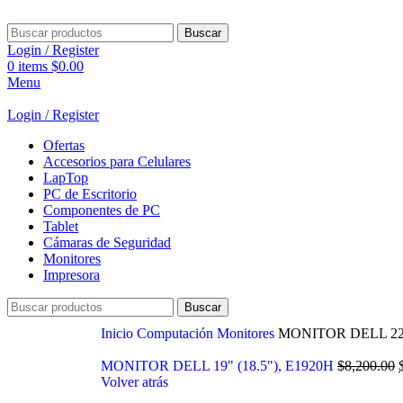
Buscar
Login / Register
0
items
$
0.00
Menu
Login / Register
Ofertas
Accesorios para Celulares
LapTop
PC de Escritorio
Componentes de PC
Tablet
Cámaras de Seguridad
Monitores
Impresora
Buscar
Inicio
Computación
Monitores
MONITOR DELL 22″
MONITOR DELL 19" (18.5"), E1920H
$
8,200.00
Volver atrás