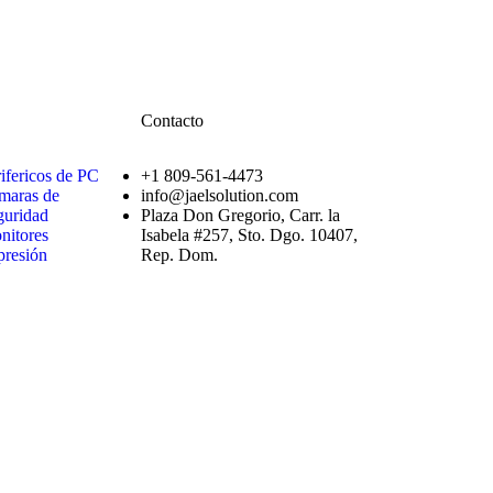
Contacto
ifericos de PC
+1 809-561-4473
maras de
info@jaelsolution.com
guridad
Plaza Don Gregorio, Carr. la
nitores
Isabela #257, Sto. Dgo. 10407,
presión
Rep. Dom.