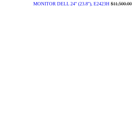
MONITOR DELL 24'' (23.8''), E2423H
$
11,500.00
Click to enlarge