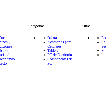
Categorías
Otras
Cuenta
Ofertas
Per
minos y
Accesorios para
Cá
diciones
Celulares
Se
tica de
Tablets
Mo
acidad
PC de Escritorio
Im
rear envío
Componentes de
tacto
PC