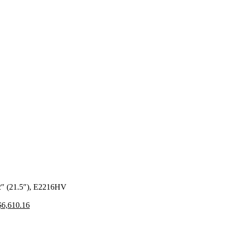
 (21.5″), E2216HV
$
6,610.16