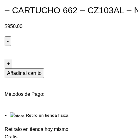
Click to enlarge
– CARTUCHO 662 – CZ103AL 
$
950.00
-
CARTUCHO
662
-
Añadir al carrito
CZ103AL
-
Métodos de Pago:
NEGRO
PIGMENTADO
cantidad
Retiro en tienda física
Retíralo en tienda hoy mismo
Gratis