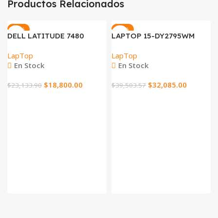
Productos Relacionados
-19%
-19%
DELL LATITUDE 7480
LAPTOP 15-DY2795WM
LapTop
LapTop
En Stock
En Stock
$
18,800.00
$
32,085.00
$
23,133.90
$
39,503.57